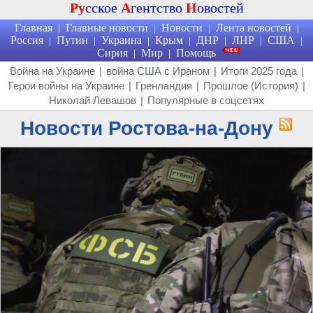
Ру
сское
А
гентство
Н
овостей
Главная
Главные новости
Новости
Лента новостей
|
|
|
|
Россия
Путин
Украина
Крым
ДНР
ЛНР
США
|
|
|
|
|
|
|
Сирия
Мир
Помощь
|
|
Война на Украине
|
война США с Ираном
|
Итоги 2025 года
|
Герои войны на Украине
|
Гренландия
|
Прошлое (История)
|
Николай Левашов
|
Популярные в соцсетях
Новости Ростова-на-Дону