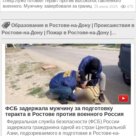
спецслужб готовил теракт против высокопоставленного
военного. Мужчину завербовали за границей...
29 июля 2025
475
Образование в Ростове-на-Дону
|
Происшествия в
Ростове-на-Дону
|
Пожар в Ростове-на-Дону
|
Катастрофа в Ростове-на-Дому
|
Авиакатастрофа в
Ростове-на-Дону
ФСБ задержала мужчину за подготовку
теракта в Ростове против военного Россия
Федеральная служба безопасности (ФСБ) России
задержала гражданина одной из стран Центральной
Азии, подозреваемого в подготовке в Ростове-на-