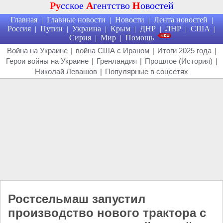
Ру
сское
А
гентство
Н
овостей
Главная
Главные новости
Новости
Лента новостей
|
|
|
|
Россия
Путин
Украина
Крым
ДНР
ЛНР
США
|
|
|
|
|
|
|
Сирия
Мир
Помощь
|
|
Война на Украине
|
война США с Ираном
|
Итоги 2025 года
|
Герои войны на Украине
|
Гренландия
|
Прошлое (История)
|
Николай Левашов
|
Популярные в соцсетях
Ростсельмаш запустил
производство нового трактора с