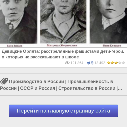
Девицкие Орлята: расстрелянные фашистами дети-герои,
о которых не рассказывают в школе
121 864
13 492
Производство в России
|
Промышленность в
России
|
СССР и Россия
|
Строительство в России
|
Строительство заводов
|
СССР
|
Уборочный комбайн
Перейти на главную страницу сайта